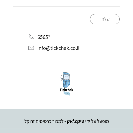
שלחו
*6565
info@tickchak.co.il
מופעל על ידי
טיקצ'אק
- למכור כרטיסים זה קל